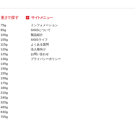
75g
インフォメーション
95g
SIGGについて
100g
製品紹介
105g
SIGGライフ
115g
よくある質問
120g
法人様向け
125g
お問い合わせ
130g
プライバシーポリシー
145g
150g
155g
156g
175g
180g
210g
240g
325g
465g
630g
705g