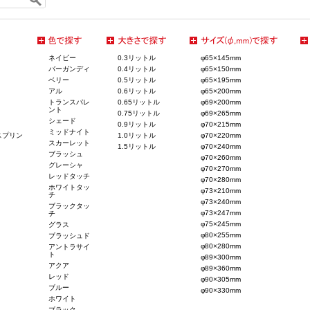
ネイビー
0.3リットル
φ65×145mm
バーガンディ
0.4リットル
φ65×150mm
ベリー
0.5リットル
φ65×195mm
アル
0.6リットル
φ65×200mm
トランスパレ
0.65リットル
φ69×200mm
ント
0.75リットル
φ69×265mm
シェード
0.9リットル
φ70×215mm
ミッドナイト
スプリン
1.0リットル
φ70×220mm
スカーレット
1.5リットル
φ70×240mm
ブラッシュ
φ70×260mm
グレーシャ
φ70×270mm
レッドタッチ
φ70×280mm
ホワイトタッ
φ73×210mm
チ
φ73×240mm
ブラックタッ
φ73×247mm
チ
φ75×245mm
グラス
φ80×255mm
ブラッシュド
φ80×280mm
アントラサイ
ト
φ89×300mm
アクア
φ89×360mm
レッド
φ90×305mm
ブルー
φ90×330mm
ホワイト
ブラック