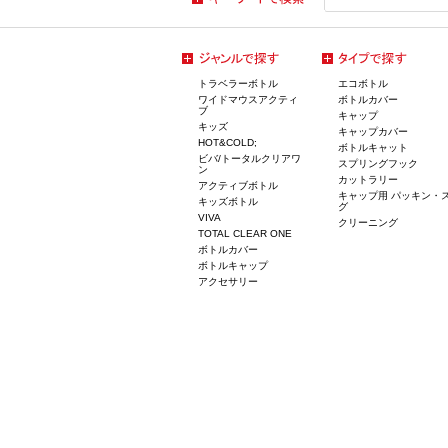
トラベラーボトル
エコボトル
ワイドマウスアクティ
ボトルカバー
ブ
キャップ
キッズ
キャップカバー
HOT&COLD;
ボトルキャット
ビバ/トータルクリアワ
スプリングフック
ン
カットラリー
アクティブボトル
キャップ用 パッキン・
キッズボトル
グ
VIVA
クリーニング
TOTAL CLEAR ONE
ボトルカバー
ボトルキャップ
アクセサリー