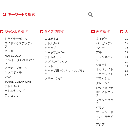
トラベラーボトル
エコボトル
ネイビー
0
ワイドマウスアクティ
ボトルカバー
バーガンディ
0
ブ
キャップ
ベリー
0
キッズ
キャップカバー
アル
0
HOT&COLD;
ボトルキャット
トランスパレ
0
ビバ/トータルクリアワ
ント
スプリングフック
0
ン
シェード
カットラリー
0
アクティブボトル
ミッドナイト
キャップ用 パッキン・スプリン
1
キッズボトル
グ
スカーレット
1
VIVA
クリーニング
ブラッシュ
TOTAL CLEAR ONE
グレーシャ
ボトルカバー
レッドタッチ
ボトルキャップ
ホワイトタッ
アクセサリー
チ
ブラックタッ
チ
グラス
ブラッシュド
アントラサイ
ト
アクア