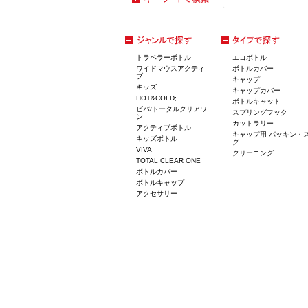
トラベラーボトル
エコボトル
ワイドマウスアクティ
ボトルカバー
ブ
キャップ
キッズ
キャップカバー
HOT&COLD;
ボトルキャット
ビバ/トータルクリアワ
スプリングフック
ン
カットラリー
アクティブボトル
キャップ用 パッキン・
キッズボトル
グ
VIVA
クリーニング
TOTAL CLEAR ONE
ボトルカバー
ボトルキャップ
アクセサリー