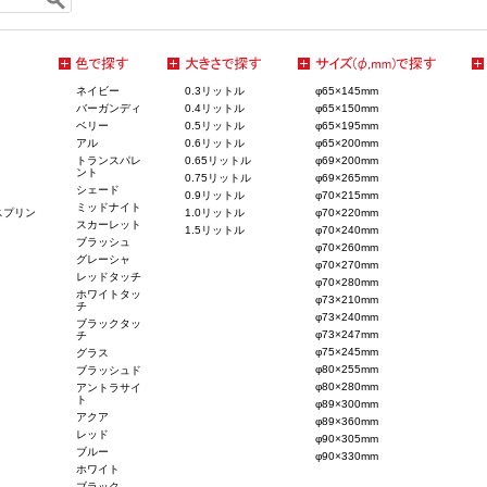
ネイビー
0.3リットル
φ65×145mm
バーガンディ
0.4リットル
φ65×150mm
ベリー
0.5リットル
φ65×195mm
アル
0.6リットル
φ65×200mm
トランスパレ
0.65リットル
φ69×200mm
ント
0.75リットル
φ69×265mm
シェード
0.9リットル
φ70×215mm
ミッドナイト
スプリン
1.0リットル
φ70×220mm
スカーレット
1.5リットル
φ70×240mm
ブラッシュ
φ70×260mm
グレーシャ
φ70×270mm
レッドタッチ
φ70×280mm
ホワイトタッ
φ73×210mm
チ
φ73×240mm
ブラックタッ
φ73×247mm
チ
φ75×245mm
グラス
φ80×255mm
ブラッシュド
φ80×280mm
アントラサイ
ト
φ89×300mm
アクア
φ89×360mm
レッド
φ90×305mm
ブルー
φ90×330mm
ホワイト
ブラック