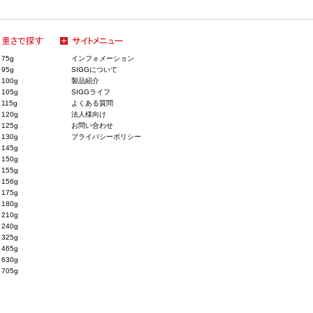
75g
インフォメーション
95g
SIGGについて
100g
製品紹介
105g
SIGGライフ
115g
よくある質問
120g
法人様向け
125g
お問い合わせ
130g
プライバシーポリシー
145g
150g
155g
156g
175g
180g
210g
240g
325g
465g
630g
705g