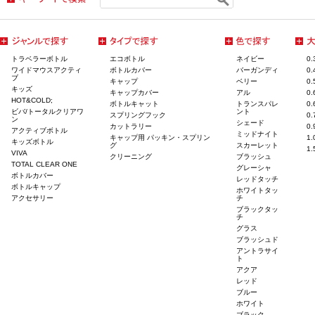
トラベラーボトル
エコボトル
ネイビー
0
ワイドマウスアクティ
ボトルカバー
バーガンディ
0
ブ
キャップ
ベリー
0
キッズ
キャップカバー
アル
0
HOT&COLD;
ボトルキャット
トランスパレ
0
ビバ/トータルクリアワ
ント
スプリングフック
0
ン
シェード
カットラリー
0
アクティブボトル
ミッドナイト
キャップ用 パッキン・スプリン
1
キッズボトル
グ
スカーレット
1
VIVA
クリーニング
ブラッシュ
TOTAL CLEAR ONE
グレーシャ
ボトルカバー
レッドタッチ
ボトルキャップ
ホワイトタッ
アクセサリー
チ
ブラックタッ
チ
グラス
ブラッシュド
アントラサイ
ト
アクア
レッド
ブルー
ホワイト
ブラック