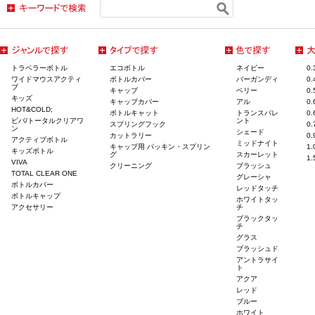
トラベラーボトル
エコボトル
ネイビー
0
ワイドマウスアクティ
ボトルカバー
バーガンディ
0
ブ
キャップ
ベリー
0
キッズ
キャップカバー
アル
0
HOT&COLD;
ボトルキャット
トランスパレ
0
ビバ/トータルクリアワ
ント
スプリングフック
0
ン
シェード
カットラリー
0
アクティブボトル
ミッドナイト
キャップ用 パッキン・スプリン
1
キッズボトル
グ
スカーレット
1
VIVA
クリーニング
ブラッシュ
TOTAL CLEAR ONE
グレーシャ
ボトルカバー
レッドタッチ
ボトルキャップ
ホワイトタッ
アクセサリー
チ
ブラックタッ
チ
グラス
ブラッシュド
アントラサイ
ト
アクア
レッド
ブルー
ホワイト