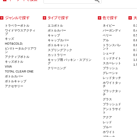
トラベラーボトル
エコボトル
ネイビー
0
ワイドマウスアクティ
ボトルカバー
バーガンディ
0
ブ
キャップ
ベリー
0
キッズ
キャップカバー
アル
0
HOT&COLD;
ボトルキャット
トランスパレ
0
ビバ/トータルクリアワ
ント
スプリングフック
0
ン
シェード
カットラリー
0
アクティブボトル
ミッドナイト
キャップ用 パッキン・スプリン
1
キッズボトル
グ
スカーレット
1
VIVA
クリーニング
ブラッシュ
TOTAL CLEAR ONE
グレーシャ
ボトルカバー
レッドタッチ
ボトルキャップ
ホワイトタッ
アクセサリー
チ
ブラックタッ
チ
グラス
ブラッシュド
アントラサイ
ト
アクア
レッド
ブルー
ホワイト
ブラック