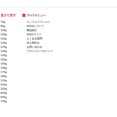
75g
インフォメーション
95g
SIGGについて
100g
製品紹介
105g
SIGGライフ
115g
よくある質問
120g
法人様向け
125g
お問い合わせ
130g
プライバシーポリシー
145g
150g
155g
156g
175g
180g
210g
240g
325g
465g
630g
705g