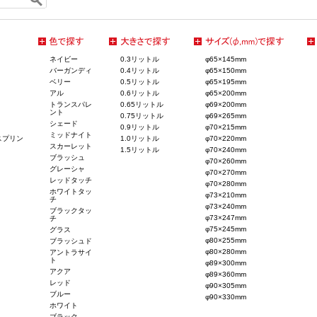
ネイビー
0.3リットル
φ65×145mm
バーガンディ
0.4リットル
φ65×150mm
ベリー
0.5リットル
φ65×195mm
アル
0.6リットル
φ65×200mm
トランスパレ
0.65リットル
φ69×200mm
ント
0.75リットル
φ69×265mm
シェード
0.9リットル
φ70×215mm
ミッドナイト
スプリン
1.0リットル
φ70×220mm
スカーレット
1.5リットル
φ70×240mm
ブラッシュ
φ70×260mm
グレーシャ
φ70×270mm
レッドタッチ
φ70×280mm
ホワイトタッ
φ73×210mm
チ
φ73×240mm
ブラックタッ
φ73×247mm
チ
φ75×245mm
グラス
φ80×255mm
ブラッシュド
φ80×280mm
アントラサイ
ト
φ89×300mm
アクア
φ89×360mm
レッド
φ90×305mm
ブルー
φ90×330mm
ホワイト
ブラック