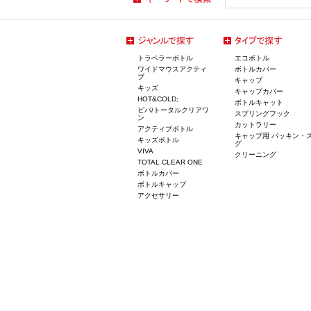
トラベラーボトル
エコボトル
ワイドマウスアクティ
ボトルカバー
ブ
キャップ
キッズ
キャップカバー
HOT&COLD;
ボトルキャット
ビバ/トータルクリアワ
スプリングフック
ン
カットラリー
アクティブボトル
キャップ用 パッキン・
キッズボトル
グ
VIVA
クリーニング
TOTAL CLEAR ONE
ボトルカバー
ボトルキャップ
アクセサリー