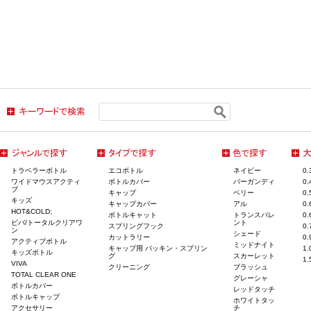
トラベラーボトル
エコボトル
ネイビー
0
ワイドマウスアクティ
ボトルカバー
バーガンディ
0
ブ
キャップ
ベリー
0
キッズ
キャップカバー
アル
0
HOT&COLD;
ボトルキャット
トランスパレ
0
ビバ/トータルクリアワ
ント
スプリングフック
0
ン
シェード
カットラリー
0
アクティブボトル
ミッドナイト
キャップ用 パッキン・スプリン
1
キッズボトル
グ
スカーレット
1
VIVA
クリーニング
ブラッシュ
TOTAL CLEAR ONE
グレーシャ
ボトルカバー
レッドタッチ
ボトルキャップ
ホワイトタッ
アクセサリー
チ