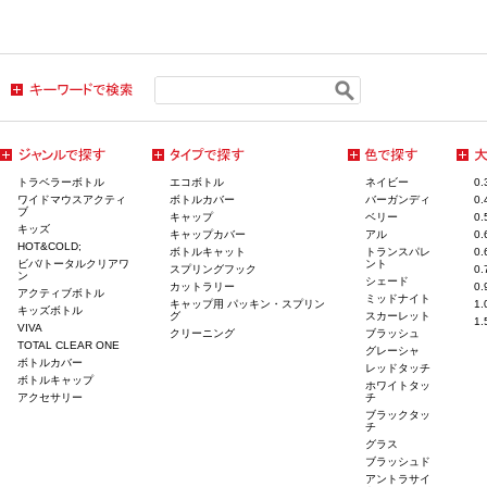
トラベラーボトル
エコボトル
ネイビー
0
ワイドマウスアクティ
ボトルカバー
バーガンディ
0
ブ
キャップ
ベリー
0
キッズ
キャップカバー
アル
0
HOT&COLD;
ボトルキャット
トランスパレ
0
ビバ/トータルクリアワ
ント
スプリングフック
0
ン
シェード
カットラリー
0
アクティブボトル
ミッドナイト
キャップ用 パッキン・スプリン
1
キッズボトル
グ
スカーレット
1
VIVA
クリーニング
ブラッシュ
TOTAL CLEAR ONE
グレーシャ
ボトルカバー
レッドタッチ
ボトルキャップ
ホワイトタッ
アクセサリー
チ
ブラックタッ
チ
グラス
ブラッシュド
アントラサイ