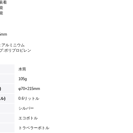
装着
能
能
5mm
体:アルミニウム
ポリプロピレン
水筒
105g
)
φ70×215mm
ル)
0.6リットル
シルバー
エコボトル
トラベラーボトル