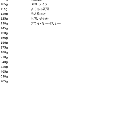
105g
SIGGライフ
115g
よくある質問
120g
法人様向け
125g
お問い合わせ
130g
プライバシーポリシー
145g
150g
155g
156g
175g
180g
210g
240g
325g
465g
630g
705g