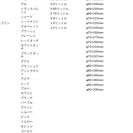
アル
0.6リットル
φ65×200mm
トランスパレ
0.65リットル
φ69×200mm
ント
0.75リットル
φ69×265mm
シェード
0.9リットル
φ70×215mm
ミッドナイト
スプリン
1.0リットル
φ70×220mm
スカーレット
1.5リットル
φ70×240mm
ブラッシュ
φ70×260mm
グレーシャ
φ70×270mm
レッドタッチ
φ70×280mm
ホワイトタッ
φ73×210mm
チ
φ73×240mm
ブラックタッ
φ73×247mm
チ
φ75×245mm
グラス
φ80×255mm
ブラッシュド
φ80×280mm
アントラサイ
ト
φ89×300mm
アクア
φ89×360mm
レッド
φ90×305mm
ブルー
φ90×330mm
ホワイト
ブラック
パープル
グリーン
シルバー
ピンク
イエロー
オレンジ
ゴールド