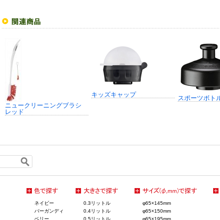
キッズキャップ
スポーツボト
ニュークリーニングブラシ
レッド
ネイビー
0.3リットル
φ65×145mm
バーガンディ
0.4リットル
φ65×150mm
ベリー
0.5リットル
φ65×195mm