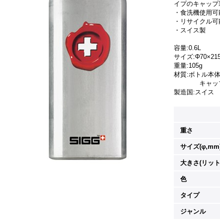
イプのキャップ
・食洗機使用可
・リサイクル可
・スイス製
容量:0.6L
サイズ:Φ70×21
重量:105g
材質:ボトル本
キャップ:
製造国:スイス
重さ
サイズ(φ,mm
大きさ(リット
色
タイプ
ジャンル