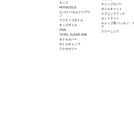
キッズ
キャップカバー
HOT&COLD;
ボトルキャット
ビバ/トータルクリアワ
スプリングフック
ン
カットラリー
アクティブボトル
キャップ用 パッキン・
キッズボトル
グ
VIVA
クリーニング
TOTAL CLEAR ONE
ボトルカバー
ボトルキャップ
アクセサリー