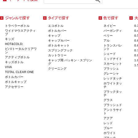
トラベラーボトル
エコボトル
ネイビー
0
ワイドマウスアクティ
ボトルカバー
バーガンディ
0
ブ
キャップ
ベリー
0
キッズ
キャップカバー
アル
0
HOT&COLD;
ボトルキャット
トランスパレ
0
ビバ/トータルクリアワ
ント
スプリングフック
0
ン
シェード
カットラリー
0
アクティブボトル
ミッドナイト
キャップ用 パッキン・スプリン
1
キッズボトル
グ
スカーレット
1
VIVA
クリーニング
ブラッシュ
TOTAL CLEAR ONE
グレーシャ
ボトルカバー
レッドタッチ
ボトルキャップ
ホワイトタッ
アクセサリー
チ
ブラックタッ
チ
グラス
ブラッシュド
アントラサイ
ト
アクア
レッド
ブルー
ホワイト
ブラック