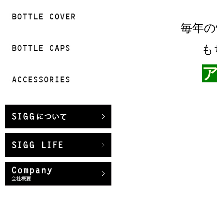
毎年の
も