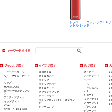
トラベラー クラシック 0.6リ
ットル レッド
トラベラーボトル
エコボトル
ネイビー
0
ワイドマウスアクティ
ボトルカバー
バーガンディ
0
ブ
キャップ
ベリー
0
キッズ
キャップカバー
アル
0
HOT&COLD;
ボトルキャット
トランスパレ
0
ビバ/トータルクリアワ
ント
スプリングフック
0
ン
シェード
カットラリー
0
アクティブボトル
ミッドナイト
キャップ用 パッキン・スプリン
1
キッズボトル
グ
スカーレット
1
VIVA
クリーニング
ブラッシュ
TOTAL CLEAR ONE
グレーシャ